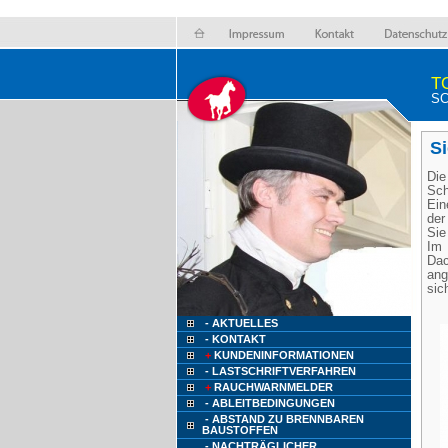
T
SC
Si
Die
Sch
Ein
der
Sie
Im 
Dac
ang
sic
- AKTUELLES
- KONTAKT
+
KUNDENINFORMATIONEN
- LASTSCHRIFTVERFAHREN
+
RAUCHWARNMELDER
- ABLEITBEDINGUNGEN
- ABSTAND ZU BRENNBAREN
BAUSTOFFEN
- NACHTRÄGLICHER