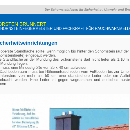
Der Schornsteinfeger: Ihr Sicherheits-, Umwelt- und En
ORSTEN BRUNNERT
HORNSTEINFEGERMEISTER UND FACHKRAFT FÜR RAUCHWARNMEL
cherheitseinrichtungen
 oberste Standfläche sollte, wenn möglich bis hinter den Schornstein (auf de
ornsteinbreite) eingebaut werden.
e Standfläche an der Mündung des Schornsteins darf nicht tiefer als 1,10 m 
 Mündung liegen.
 muss eine Mindestgröße von 25 x 40 cm aufweisen.
Dachbodenraum muss bei Höhenunterschieden vom Fußboden bis zur Unter
hfensters von mehr als 50 cm eine standsichere Leiter oder ein Auftritt
ebracht werden. Eine Leiter ist gegen wegrutschen und seitliches ausb
hern.