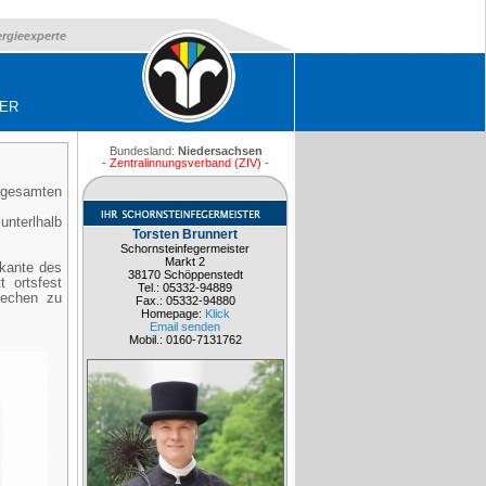
ergieexperte
DER
Bundesland:
Niedersachsen
- Zentralinnungsverband (ZIV) -
r gesamten
unterlhalb
Torsten Brunnert
Schornsteinfegermeister
Markt 2
kante des
38170 Schöppenstedt
 ortsfest
Tel.: 05332-94889
rechen zu
Fax.: 05332-94880
Homepage:
Klick
Email senden
Mobil.: 0160-7131762